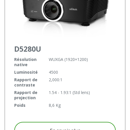
D5280U
Résolution
WUXGA (1920×1200)
native
Luminosité
4500
Rapport de
2,000:1
contraste
Rapport de
1.54 - 1.93:1 (Std lens)
projection
Poids
8,6 Kg