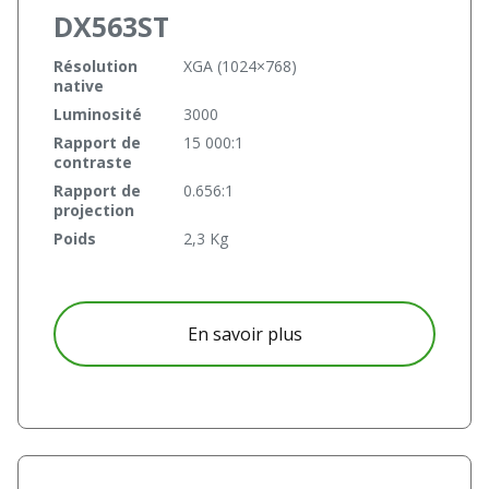
DX563ST
Résolution
XGA (1024×768)
native
Luminosité
3000
Rapport de
15 000:1
contraste
Rapport de
0.656:1
projection
Poids
2,3 Kg
à propos DX563ST
En savoir plus