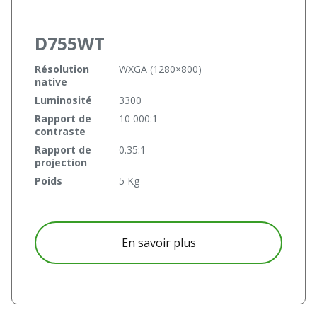
D755WT
Résolution
WXGA (1280×800)
native
Luminosité
3300
Rapport de
10 000:1
contraste
Rapport de
0.35:1
projection
Poids
5 Kg
à propos D755WT
En savoir plus