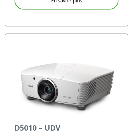
à propos D5280U
En savoir plus
D5010 – UDV