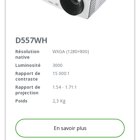
D557WH
Résolution
WXGA (1280×800)
native
Luminosité
3000
Rapport de
15 000:1
contraste
Rapport de
1.54 - 1.71:1
projection
Poids
2,3 Kg
à propos D557WH
En savoir plus