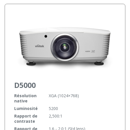
D5000
Résolution
XGA (1024×768)
native
Luminosité
5200
Rapport de
2,500:1
contraste
Rapport de
1.6 - 2.0:1 (Std lens)