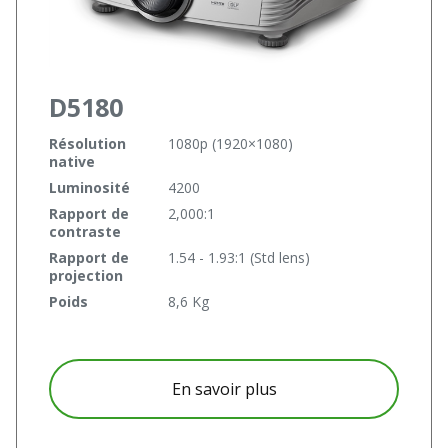
D5180
Résolution
1080p (1920×1080)
native
Luminosité
4200
Rapport de
2,000:1
contraste
Rapport de
1.54 - 1.93:1 (Std lens)
projection
Poids
8,6 Kg
à propos D5180
En savoir plus