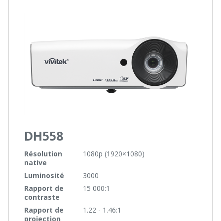
DH558
Résolution
1080p (1920×1080)
native
Luminosité
3000
Rapport de
15 000:1
contraste
Rapport de
1.22 - 1.46:1
projection