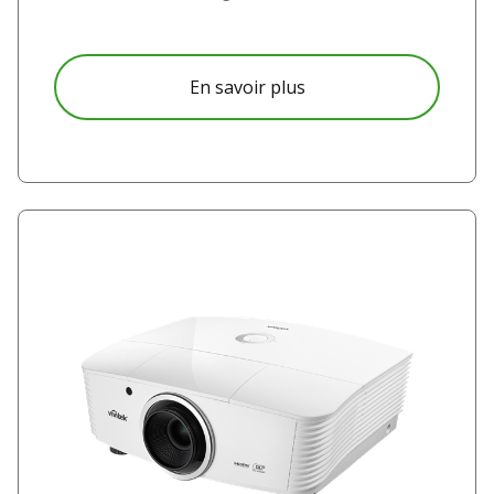
à propos D5380U – U
En savoir plus