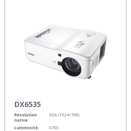
DX6535
Résolution
XGA (1024×768)
native
Luminosité
6700