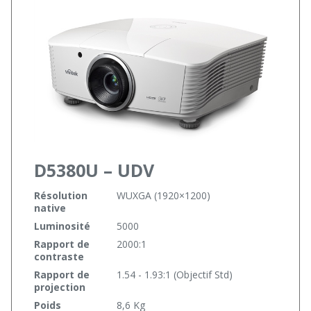
D5380U – UDV
Résolution
WUXGA (1920×1200)
native
Luminosité
5000
Rapport de
2000:1
contraste
Rapport de
1.54 - 1.93:1 (Objectif Std)
projection
Poids
8,6 Kg