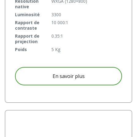
Résolution
WXGA (1280×800)
native
Luminosité
3300
Rapport de
10 000:1
contraste
Rapport de
0.35:1
projection
Poids
5 Kg
à propos D755WTi
En savoir plus