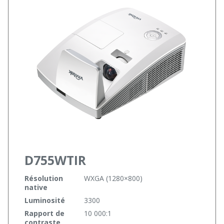
D755WTIR
Résolution
WXGA (1280×800)
native
Luminosité
3300
Rapport de
10 000:1
contraste