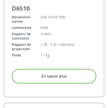
D6510
Résolution
XGA (1024×768)
native
Luminosité
6500
Rapport de
3,000:1
contraste
Rapport de
1.78 - 2.35:1 (Std lens)
projection
Poids
17 Kg
à propos D6510
En savoir plus