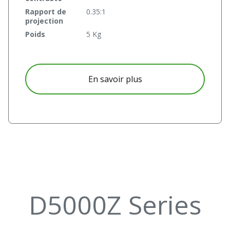
Rapport de
0.35:1
projection
Poids
5 Kg
à propos D755WTIR
En savoir plus
D5000Z Series