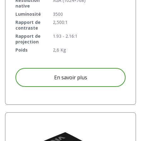
Résolution
XGA (1024×768)
native
Luminosité
3500
Rapport de
2,500:1
contraste
Rapport de
1.93 - 2.16:1
projection
Poids
2,6 Kg
à propos D835
En savoir plus