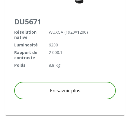
DU5671
Résolution
WUXGA (1920×1200)
native
Luminosité
6200
Rapport de
2 000:1
contraste
Poids
8.8 Kg
à propos DU5671
En savoir plus