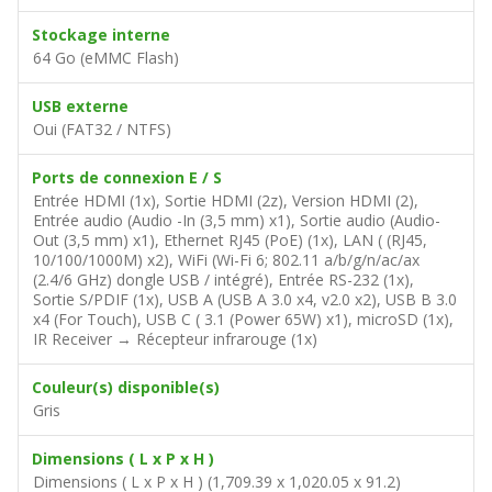
Stockage interne
64 Go (eMMC Flash)
USB externe
Oui (FAT32 / NTFS)
Ports de connexion E / S
Entrée HDMI (1x), Sortie HDMI (2z), Version HDMI (2),
Entrée audio (Audio -In (3,5 mm) x1), Sortie audio (Audio-
Out (3,5 mm) x1), Ethernet RJ45 (PoE) (1x), LAN ( (RJ45,
10/100/1000M) x2), WiFi (Wi-Fi 6; 802.11 a/b/g/n/ac/ax
(2.4/6 GHz) dongle USB / intégré), Entrée RS-232 (1x),
Sortie S/PDIF (1x), USB A (USB A 3.0 x4, v2.0 x2), USB B 3.0
x4 (For Touch), USB C ( 3.1 (Power 65W) x1), microSD (1x),
IR Receiver → Récepteur infrarouge (1x)
Couleur(s) disponible(s)
Gris
Dimensions ( L x P x H )
Dimensions ( L x P x H ) (1,709.39 x 1,020.05 x 91.2)