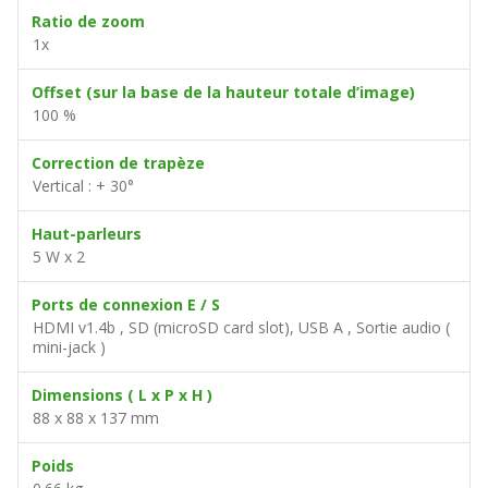
Ratio de zoom
1x
Offset (sur la base de la hauteur totale d’image)
100 %
Correction de trapèze
Vertical : + 30°
Haut-parleurs
5 W x 2
Ports de connexion E / S
HDMI v1.4b , SD (microSD card slot), USB A , Sortie audio (
mini-jack )
Dimensions ( L x P x H )
88 x 88 x 137 mm
Poids