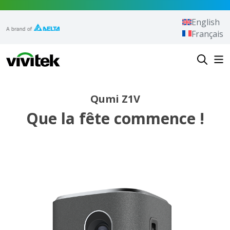
Aller au contenu
English
Français
Vivitek
Qumi Z1V
Que la fête commence !