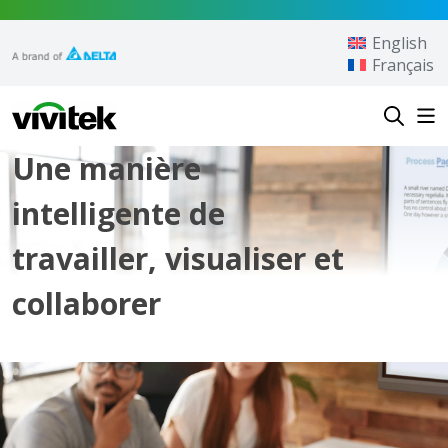
Aller au contenu
English
Français
Vivitek
Une manière
intelligente de
travailler, visualiser et
collaborer