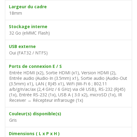
Largeur du cadre
18mm
Stockage interne
32 Go (eMMC Flash)
USB externe
Oui (FAT32 / NTFS)
Ports de connexion E / S
Entrée HDMI (x2), Sortie HDMI (x1), Version HDMI (2),
Entrée audio (Audio-In (3.5mm) x1), Sortie audio (Audio-Out
(3.5mm) x1), LAN ( RJ45 x1), WiFi (Wi-Fi 6 ; 802.11
a/b/g/n/ac/ax (2,4 GHz / 6 GHz) via clé USB), RS-232 (RJ45)
(1x), Entrée RS-232 (1x), USB A ( 3.0 x2), microSD (1x), IR
Receiver → Récepteur infrarouge (1x)
Couleur(s) disponible(s)
Gris
Dimensions ( L x P x H )