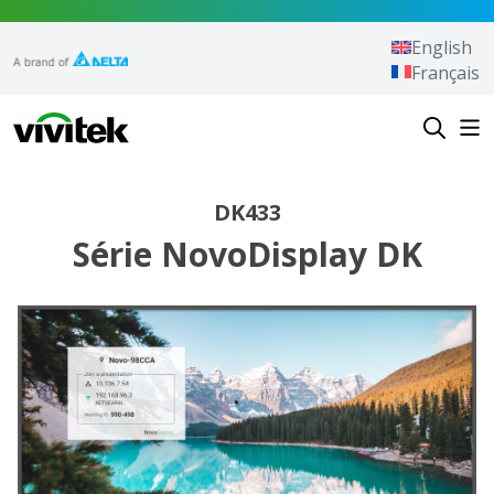
Aller au contenu
English
Français
Vivitek
DK433
Série NovoDisplay DK