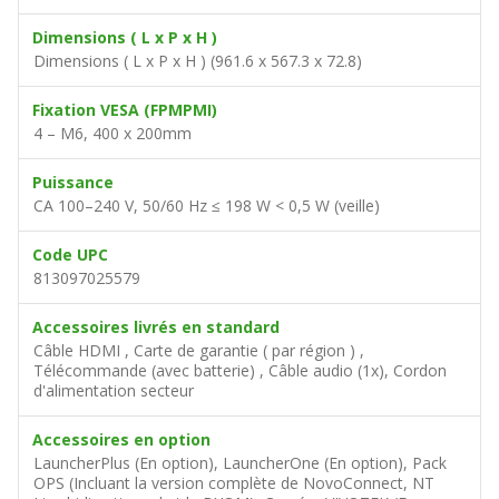
Dimensions ( L x P x H )
Dimensions ( L x P x H ) (961.6 x 567.3 x 72.8)
Fixation VESA (FPMPMI)
4 – M6, 400 x 200mm
Puissance
CA 100–240 V, 50/60 Hz ≤ 198 W < 0,5 W (veille)
Code UPC
813097025579
Accessoires livrés en standard
Câble HDMI , Carte de garantie ( par région ) ,
Télécommande (avec batterie) , Câble audio (1x), Cordon
d'alimentation secteur
Accessoires en option
LauncherPlus (En option), LauncherOne (En option), Pack
OPS (Incluant la version complète de NovoConnect, NT