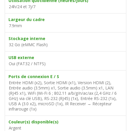
Utilisation quotidienne (heures/jours)
24h/24 et 7j/7
Largeur du cadre
7.9mm
Stockage interne
32 Go (eMMC Flash)
USB externe
Oui (FAT32 / NTFS)
Ports de connexion E / S
Entrée HDMI (x2), Sortie HDMI (x1), Version HDMI (2),
Entrée audio (3.5mm) x1, Sortie audio (3.5mm) x1, LAN
(RJ45 x1), WiFi (Wi-Fi 6 ; 802.11 a/b/g/n/ac/ax (2,4 GHz / 6
GHz) via clé USB), RS-232 (RJ45) (1x), Entrée RS-232 (1x),
USB A (3.0 x2), microSD (1x), IR Receiver → Récepteur
infrarouge (1x)
Couleur(s) disponible(s)
Argent