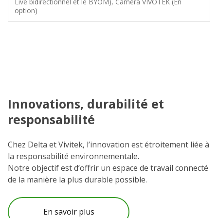
Live bidirectionnel et le BYOM), Caméra VIVOTEK (En
option)
Innovations, durabilité et
C
responsabilité
N
e
Chez Delta et Vivitek, l’innovation est étroitement liée à
et
la responsabilité environnementale.
Vo
Notre objectif est d’offrir un espace de travail connecté
l’
de la manière la plus durable possible.
C
po
En savoir plus