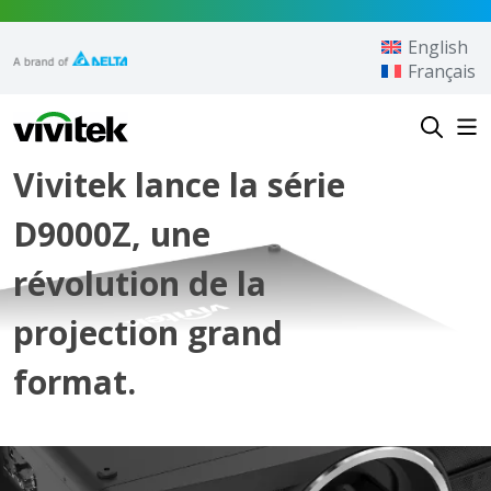
Aller au contenu
English
Français
Vivitek
Vivitek lance la série
D9000Z, une
révolution de la
projection grand
format.