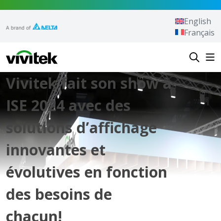
Aller au contenu
English
Français
Vivitek
Vivitek fait son show à
ISE 2024 avec des
solutions d’affichage
innovantes et
évolutives en fonction
des besoins de
chacun!