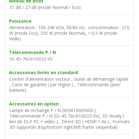
Niveau de bruit
31 dB / 27 dB (mode Normal / Eco)
Puissance
Alimentation : 100-240 VCA, 50/60 Hz ; consommation : 210
W (mode Eco), 250 W (mode Normal), < 0,5 W (mode
Veille)
Télécommande P / N
SS-45-76U01G023-VV
Accessoires livrés en standard
Cordon d'alimentation secteur , Guide de démarrage rapide
, Carte de garantie ( par région ) , Télécommande (avec
batterie)
Accessoires en option
Lampe de rechange P / N (XX5810005600 ),
Télécommande P / N (SS-45-76U01G023-VV), 3D Ready (
lien de DLP PC + vidéo ) , Direct 3D ( HDMI 1.4a ) , Formats
3D supportés (top/bottom right/left frame sequential)