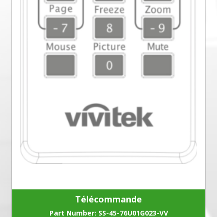
Télécommande
Part Number: SS-45-76U01G023-VV