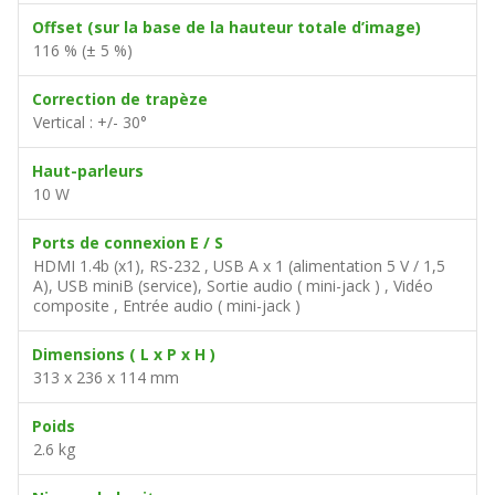
Offset (sur la base de la hauteur totale d’image)
116 % (± 5 %)
Correction de trapèze
Vertical : +/- 30°
Haut-parleurs
10 W
Ports de connexion E / S
HDMI 1.4b (x1), RS-232 , USB A x 1 (alimentation 5 V / 1,5
A), USB miniB (service), Sortie audio ( mini-jack ) , Vidéo
composite , Entrée audio ( mini-jack )
Dimensions ( L x P x H )
313 x 236 x 114 mm
Poids
2.6 kg