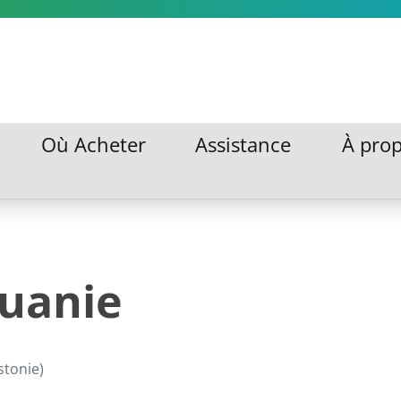
Où Acheter
Assistance
À pro
Où Acheter
Assistance
À pro
tuanie
stonie)