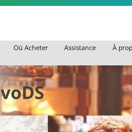
ratuites
Où Acheter
Assistance
À pro
Où Acheter
Assistance
À pro
ovoDS