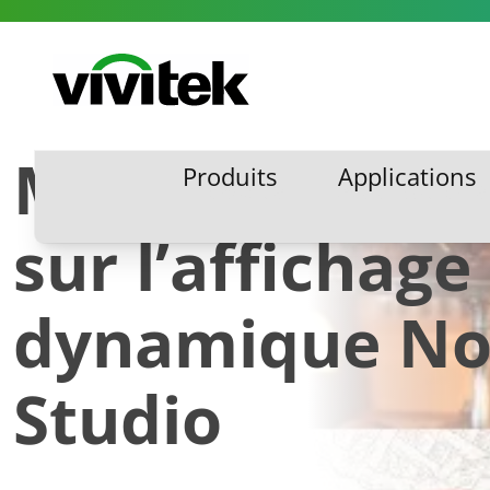
Aller au contenu
Vivitek
Mises à jour g
Produits
Applications
Produits
Applications
sur l’affichage
dynamique N
Studio