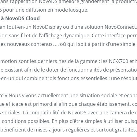
ns l’application NovoDS améliore grandement la productivité
5 pour une diffusion en mode kiosque.
t à NovoDS Cloud
ran tout-en-un NovoDisplay ou d’une solution NovoConnect
tion sans fil et de l’affichage dynamique. Cette interface pe
r des nouveaux contenus, … où qu’il soit à partir d’une simp
otion sont les derniers nés de la gamme : les NC-X700 et N
 existant afin de le doter de fonctionnalités de présentati
en-un qui combine trois fonctions essentielles : une résolu
e « Nous vivons actuellement une situation sociale et écono
ique efficace est primordial afin que chaque établissement
ns sociales. La compatibilité de NovoDS avec une caméra de 
 conditions possibles. En plus d’être simples à utiliser pu
énéficient de mises à jours régulières et surtout gratuites, 