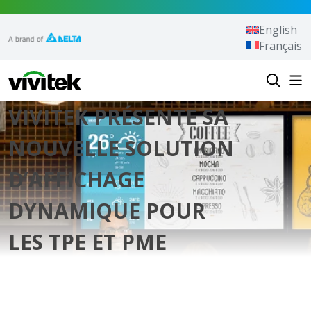
Aller au contenu
English
Français
Vivitek
VIVITEK PRÉSENTE SA
NOUVELLE SOLUTION
D’AFFICHAGE
DYNAMIQUE POUR
LES TPE ET PME