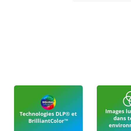
Images l
Technologies DLP® et
dans t
BrilliantColor™
environ