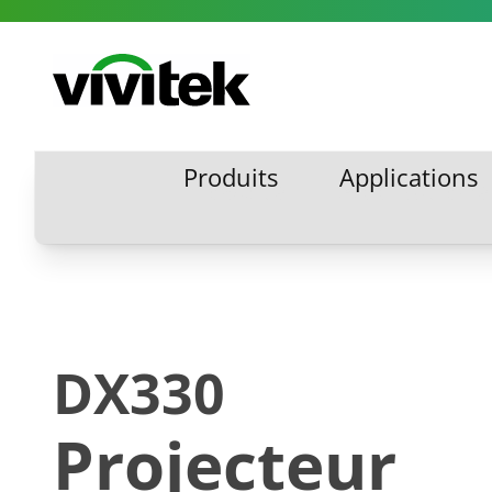
Aller au contenu
Vivitek
Produits
Applications
Produits
Applications
DX330
Projecteur