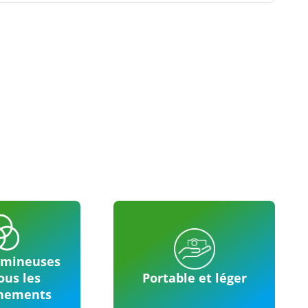
umineuses
ous les
Portable et léger
nements