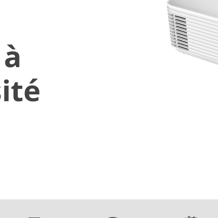
 à
ité