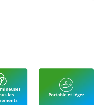
umineuses
ous les
Portable et léger
nements