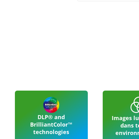
DLP® and
Images l
BrilliantColor™
dans t
technologies
environ