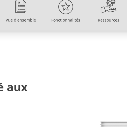
Vue d'ensemble
Fonctionnalités
Ressources
Vue d'ensemble
Fonctionnalités
Ressources
é aux