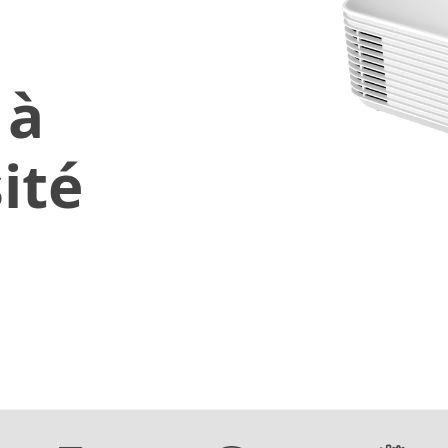
 à
ité