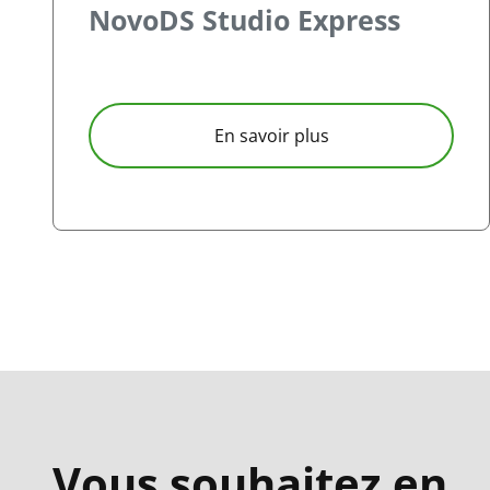
NovoDS Studio Express
à propos NovoDS S
En savoir plus
Vous souhaitez en