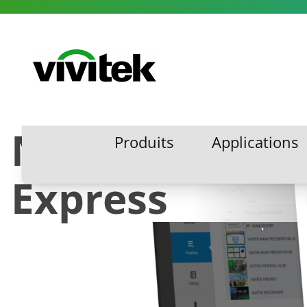
Aller au contenu
Vivitek
NovoDS Studi
Produits
Applications
Produits
Applications
Express