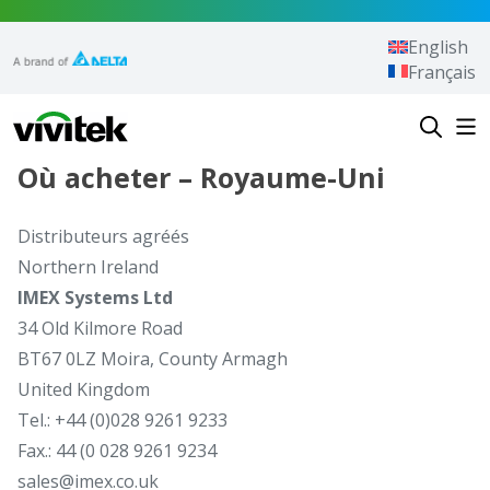
Aller au contenu
English
Français
Vivitek
Où acheter – Royaume-Uni
Distributeurs agréés
Northern Ireland
IMEX Systems Ltd
34 Old Kilmore Road
BT67 0LZ Moira, County Armagh
United Kingdom
Tel.: +44 (0)028 9261 9233
Fax.: 44 (0 028 9261 9234
sales@imex.co.uk