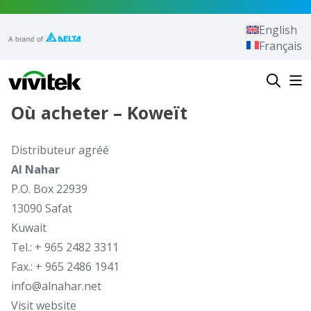
Aller au contenu
English
Français
Vivitek
Où acheter – Koweït
Distributeur agréé
Al Nahar
P.O. Box 22939
13090 Safat
Kuwait
Tel.: + 965 2482 3311
Fax.: + 965 2486 1941
info@alnahar.net
Visit website