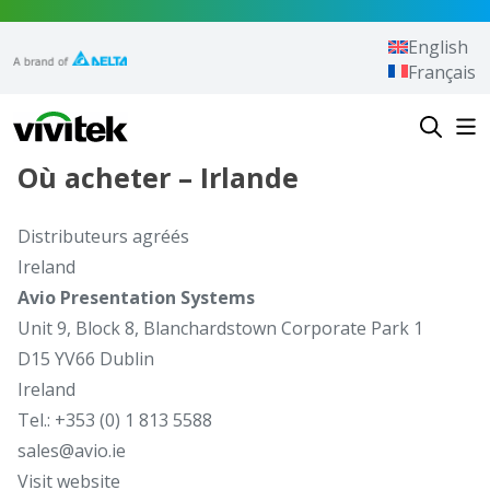
Aller au contenu
English
Français
Vivitek
Où acheter – Irlande
Distributeurs agréés
Ireland
Avio Presentation Systems
Unit 9, Block 8, Blanchardstown Corporate Park 1
D15 YV66 Dublin
Ireland
Tel.: +353 (0) 1 813 5588
sales@avio.ie
Visit website