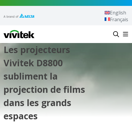
Aller au contenu
English
Français
Vivitek
Les projecteurs
Vivitek D8800
subliment la
projection de films
dans les grands
espaces