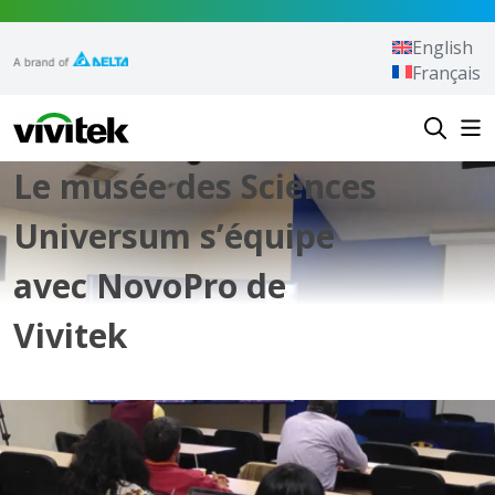
Aller au contenu
English
Français
Vivitek
Le musée des Sciences
Universum s’équipe
avec NovoPro de
Vivitek