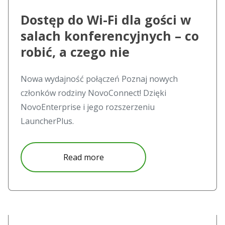
Dostęp do Wi-Fi dla gości w
salach konferencyjnych – co
robić, a czego nie
Nowa wydajność połączeń Poznaj nowych
członków rodziny NovoConnect! Dzięki
NovoEnterprise i jego rozszerzeniu
LauncherPlus.
about Dostęp do Wi-Fi dla gości 
Read more
Read more about AV i IT &#8211; wspólny rozwój