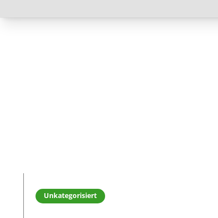
Read more about Interaktiver NovoTouch-Bildschir
Unkategorisiert