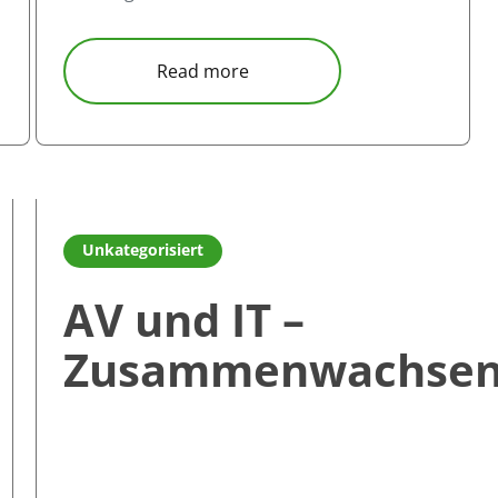
stipps von einem zertifizierten professionellen Facilitator
about Kostenlose Technologi
Read more
zräumen &#8211; Do „s und Don“ ts
Read more about AV und IT &#8211; Zusammenwachs
Unkategorisiert
AV und IT –
Zusammenwachse