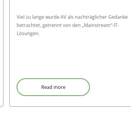
Viel zu lange wurde AV als nachträglicher Gedanke
betrachtet, getrennt von den „Mainstream“-IT-
Lösungen.
e in Konferenzräumen – Do „s und Don“ ts
about AV und IT – Zusamme
Read more