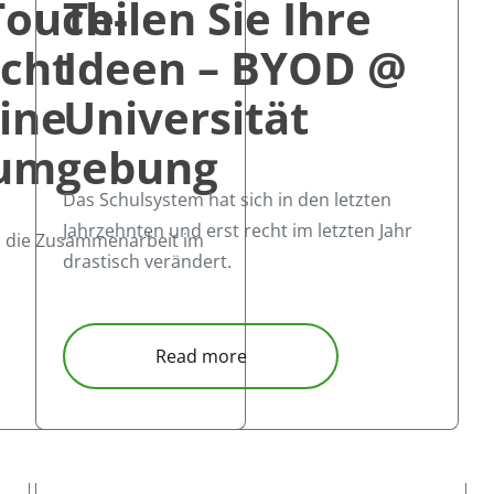
Touch-
Teilen Sie Ihre
icht
Ideen – BYOD @
ine
Universität
umgebung
Das Schulsystem hat sich in den letzten
Jahrzehnten und erst recht im letzten Jahr
s, die Zusammenarbeit im
drastisch verändert.
uch-Bildschirm ermöglicht neuen Ansatz für eine Zusamm
about Teilen Sie Ihre Ideen –
Read more