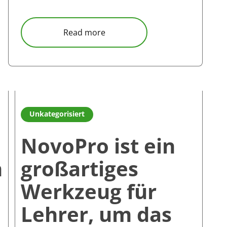
e zur Förderung der Zusammenarbeit und des Lernens von
about Vivitek NovoPro ist der r
Read more
en
Read more about NovoPro ist ein großartiges Werkzeug f
Unkategorisiert
NovoPro ist ein
n
großartiges
Werkzeug für
Lehrer, um das