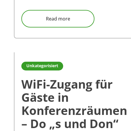
about Drei Top-Präsentation
Read more
Read more about WiFi-Zugang für Gäste in Konferen
Unkategorisiert
WiFi-Zugang für
Gäste in
Konferenzräumen
– Do „s und Don“