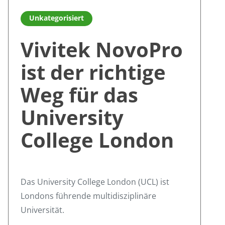
ng der Zusammenarbeit und des Lernens von Studenten
Read more about Vivitek NovoPro ist der richtige Weg für
Unkategorisiert
Vivitek NovoPro
ist der richtige
Weg für das
University
College London
Das University College London (UCL) ist
Londons führende multidisziplinäre
Universität.