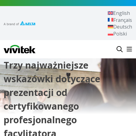
Przejdź do treści
English
Français
Deutsch
Polski
Vivitek
Trzy najważniejsze
wskazówki dotyczące
prezentacji od
certyfikowanego
profesjonalnego
facylitatora