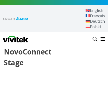
Przejdź do treści
English
Français
Deutsch
Polski
Vivitek
NovoConnect
Stage